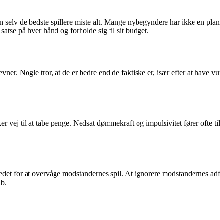
elv de bedste spillere miste alt. Mange nybegyndere har ikke en plan for,
 satse på hver hånd og forholde sig til sit budget.
vner. Nogle tror, at de er bedre end de faktiske er, især efter at have 
ker vej til at tabe penge. Nedsat dømmekraft og impulsivitet fører ofte ti
edet for at overvåge modstandernes spil. At ignorere modstandernes adf
ab.