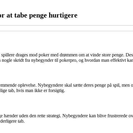
or at tabe penge hurtigere
ye spillere drages mod poker med drømmen om at vinde store penge. Desv
 på nogle skridt fra nybegynder til pokerpro, og hvordan man effektivt ka
mmende oplevelse. Nybegyndere skal sætte deres penge på spil, men oft
lige tab, hvis man ikke er forsigtig.
ge hænder uden den rette strategi. Nybegyndere kan blive frustrerede over
derligere tab.