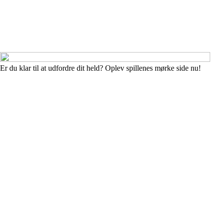
Er du klar til at udfordre dit held? Oplev spillenes mørke side nu!